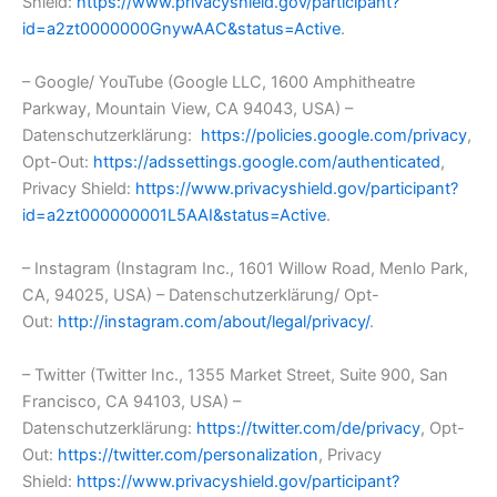
Shield:
https://www.privacyshield.gov/participant?
id=a2zt0000000GnywAAC&status=Active
.
– Google/ YouTube (Google LLC, 1600 Amphitheatre
Parkway, Mountain View, CA 94043, USA) –
Datenschutzerklärung:
https://policies.google.com/privacy
,
Opt-Out:
https://adssettings.google.com/authenticated
,
Privacy Shield:
https://www.privacyshield.gov/participant?
id=a2zt000000001L5AAI&status=Active
.
– Instagram (Instagram Inc., 1601 Willow Road, Menlo Park,
CA, 94025, USA) – Datenschutzerklärung/ Opt-
Out:
http://instagram.com/about/legal/privacy/
.
– Twitter (Twitter Inc., 1355 Market Street, Suite 900, San
Francisco, CA 94103, USA) –
Datenschutzerklärung:
https://twitter.com/de/privacy
, Opt-
Out:
https://twitter.com/personalization
, Privacy
Shield:
https://www.privacyshield.gov/participant?