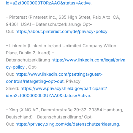
id=a2zt0000000TORzAAO&status=Active
.
– Pinterest (Pinterest Inc., 635 High Street, Palo Alto, CA,
94301, USA) – Datenschutzerklärung/ Opt-
Out:
https://about.pinterest.com/de/privacy-policy
.
– LinkedIn (LinkedIn Ireland Unlimited Company Wilton
Place, Dublin 2, Irland) –
Datenschutzerklärung
https://www.linkedin.com/legal/priva
cy-policy
, Opt-
Out:
https://www.linkedin.com/psettings/guest-
controls/retargeting-opt-out
, Privacy
Shield:
https://www.privacyshield.gov/participant?
id=a2zt0000000L0UZAA0&status=Active
.
– Xing (XING AG, Dammtorstraße 29-32, 20354 Hamburg,
Deutschland) – Datenschutzerklärung/ Opt-
Out:
https://privacy.xing.com/de/datenschutzerklaerung
.