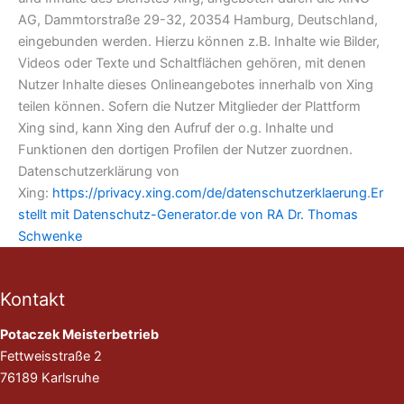
AG, Dammtorstraße 29-32, 20354 Hamburg, Deutschland,
eingebunden werden. Hierzu können z.B. Inhalte wie Bilder,
Videos oder Texte und Schaltflächen gehören, mit denen
Nutzer Inhalte dieses Onlineangebotes innerhalb von Xing
teilen können. Sofern die Nutzer Mitglieder der Plattform
Xing sind, kann Xing den Aufruf der o.g. Inhalte und
Funktionen den dortigen Profilen der Nutzer zuordnen.
Datenschutzerklärung von
Xing:
https://privacy.xing.com/de/datenschutzerklaerung
.
Er
stellt mit Datenschutz-Generator.de von RA Dr. Thomas
Schwenke
Kontakt
Potaczek Meisterbetrieb
Fettweisstraße 2
76189 Karlsruhe